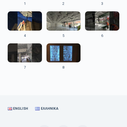
1
2
3
4
5
6
7
8
ENGLISH
ΕΛΛΗΝΙΚΆ